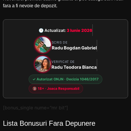
fara a fi nevoie de depozit.
🕐 Actualizat:
3 Iunie 2026
SCRIS DE
Radu Bogdan Gabriel
VERIFICAT DE
Radu Teodora Bianca
✓ Autorizat ONJN · Decizia 1046/2017
🔞 18+ · Joaca Responsabil
[bonus_single nume="mr bit"]
Lista Bonusuri Fara Depunere