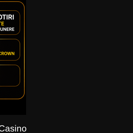
 Casino