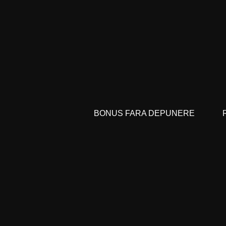
BONUS FARA DEPUNERE