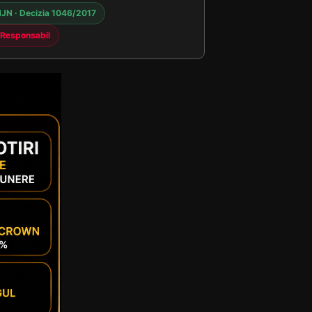
JN · Decizia 1046/2017
 Responsabil