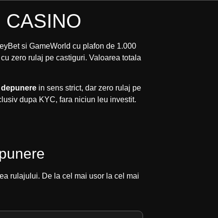
E CASINO
nleyBet si GameWorld cu plafon de 1.000
u zero rulaj pe castiguri. Valoarea totala
 depunere
in sens strict, dar zero rulaj pe
lusiv dupa KYC, fara niciun leu investit.
epunere
a rulajului. De la cel mai usor la cel mai