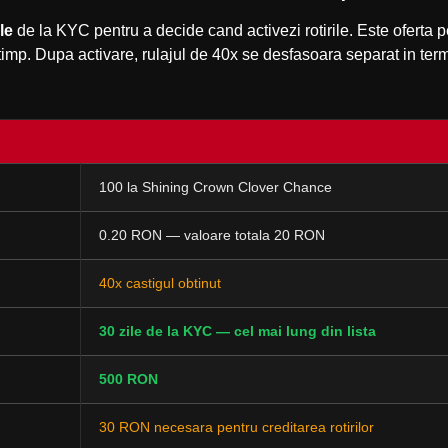
le
de la KYC pentru a decide cand activezi rotirile. Este oferta p
imp. Dupa activare, rulajul de 40x se desfasoara separat in ter
100 la Shining Crown Clover Chance
0.20 RON — valoare totala 20 RON
40x castigul obtinut
30 zile de la KYC — cel mai lung din lista
500 RON
30 RON necesara pentru creditarea rotirilor