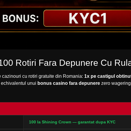
100 Rotiri Fara Depunere Cu Rula
e cazinouri cu rotiri gratuite din Romania:
1x pe castigul obtinu
c echivalentul unui
bonus casino fara depunere
zero wagering,
100 la Shining Crown — garantat dupa KYC