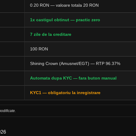
0.20 RON — valoare totala 20 RON
1x castigul obtinut — practic zero
7 zile de la creditare
100 RON
Shining Crown (Amusnet/EGT) — RTP 96.37%
Automata dupa KYC — fara buton manual
KYC1 — obligatoriu la inregistrare
modificate.
026