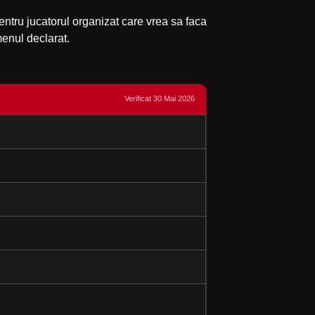
entru jucatorul organizat care vrea sa faca
menul declarat.
Verificat 30 Mai 2026