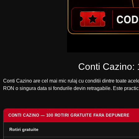
Conti Cazino: 
Conti Cazino are cel mai mic rulaj cu conditii dintre toate acel
RON o singura data si fondurile devin retragabile. Este practi
CONTI CAZINO — 100 ROTIRI GRATUITE FARA DEPUNERE
Rotiri gratuite