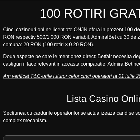
100 ROTIRI GR
Cinci cazinouri online licentiate ONJN ofera in prezent
100 de 
RON respectiv 500/1.000 RON variabil, AdmiralBet cu 30 de zile
comuna: 20 RON (100 rotiri × 0.20 RON).
Doua aspecte pe care le mentionez direct: Betfair necesita de
castiguri il face relevant in aceasta comparatie. AdmiralBet ne
Am verificat T&C-urile tuturor celor cinci operatori la 01 iulie 
Lista Casino Onli
Sectiunea cu cardurile operatorilor se actualizeaza cand se sch
complex mecanism.