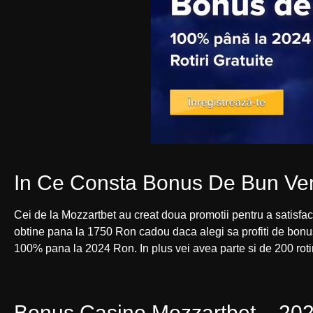
In Ce Consta Bonus De Bun Ven
Cei de la Mozzartbet au creat doua promotii pentru a satisface
obtine pana la 1750 Ron cadou daca alegi sa profiti de bonus
100% pana la 2024 Ron. In plus vei avea parte si de 200 rotir
Bonus Casino Mozzartbet – 2024