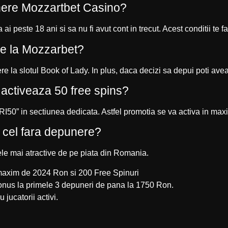
nere Mozzartbet Casino?
 peste 18 ani si sa nu fi avut cont in trecut. Acest conditii te f
ine la Mozzarbet?
ere la slotul Book of Lady. In plus, daca decizi sa depui poti ave
activeaza 50 free spins?
I50” in sectiunea dedicata. Astfel promotia se va activa in max
e cel fara depunere?
le mai atractive de pe piata din Romania.
axim de 2024 Ron si 200 Free Spinuri
onus la primele 3 depuneri de pana la 1750 Ron.
 jucatorii activi.