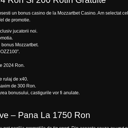
folosesti un bonus casino de la Mozzartbet Casino. Am selectat c
fel de promotie.
lusiv jucatorii noi.
omotia.
ne bonus Mozzartbet.
„MOZZ100”.
de 2024 Ron.
e rulaj de x40.
g maxim de 300 Ron.
ea bonusului, castigurile vor fi anulate.
tive – Pana La 1750 Ron