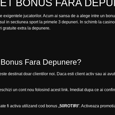
ET BONUS FARA DEP
 exigentele jucatorilor. Acum ai sansa de a alege intre un bonus 
ul in sectiunea sport la primele 3 depuneri. In schimb la casino
i gratuite extra la depunere.
 Bonus Fara Depunere?
te destinat doar clientilor noi. Daca esti client activ sau ai avu
schizi un cont nou folosind acest link. Imediat dupa ce ai confir
e fi activa utilizand cod bonus „
50ROTIRI
”. Activeaza promotia