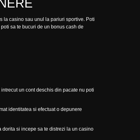
UNERE
la casino sau unul la pariuri sportive. Poti
 poti sa te bucuri de un bonus cash de
t intrecut un cont deschis din pacate nu poti
mat identitatea si efectuat o depunere
 dorita si incepe sa te distrezi la un casino