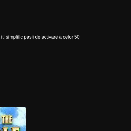
iti simplific pasii de activare a celor 50