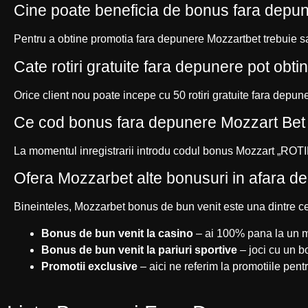
Cine poate beneficia de bonus fara depu
Pentru a obtine promotia fara depunere Mozzartbet trebuie sa ai
Cate rotiri gratuite fara depunere pot obt
Orice client nou poate incepe cu 50 rotiri gratuite fara depun
Ce cod bonus fara depunere Mozzart Bet 
La momentul inregistrarii introdu codul bonus Mozzart „ROTIR
Ofera Mozzarbet alte bonusuri in afara d
Bineinteles, Mozzarbet bonus de bun venit este una dintre ce
Bonus de bun venit la casino
– ai 100% pana la un m
Bonus de bun venit la pariuri sportive
– joci cu un b
Promotii exclusive
– aici ne referim la promotiile pentru