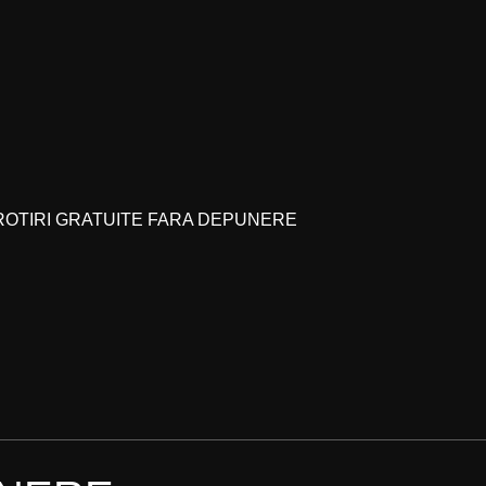
ROTIRI GRATUITE FARA DEPUNERE