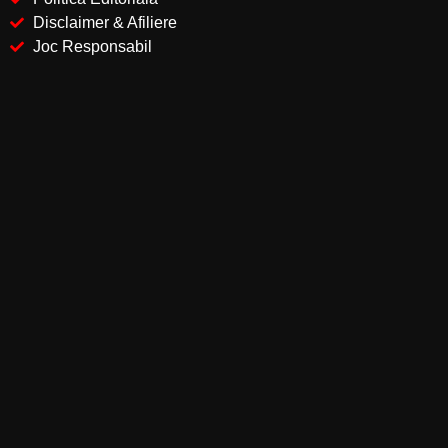
Disclaimer & Afiliere
Joc Responsabil
Legal
Termeni si Conditii
Politica de Confidentialitate
Politica de Cookies
©Copyright 2026 Bonusuri.ro. Toate drepturile rezervate.
Continut editorial realizat de Radu Bogdan Gabriel, expert in
industria casino online. Informatiile prezentate pe acest site
sunt destinate exclusiv persoanelor peste 18 ani.