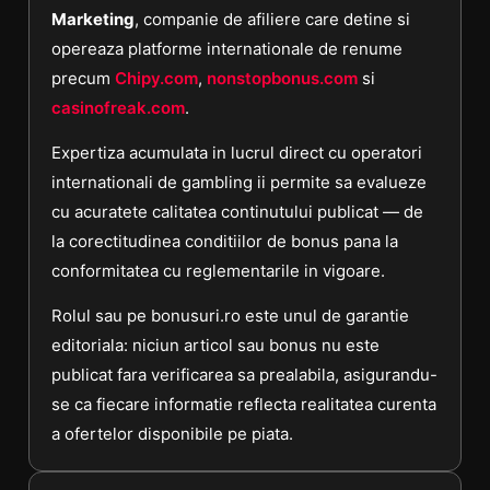
Marketing
, companie de afiliere care detine si
opereaza platforme internationale de renume
precum
Chipy.com
,
nonstopbonus.com
si
casinofreak.com
.
Expertiza acumulata in lucrul direct cu operatori
internationali de gambling ii permite sa evalueze
cu acuratete calitatea continutului publicat — de
la corectitudinea conditiilor de bonus pana la
conformitatea cu reglementarile in vigoare.
Rolul sau pe bonusuri.ro este unul de garantie
editoriala: niciun articol sau bonus nu este
publicat fara verificarea sa prealabila, asigurandu-
se ca fiecare informatie reflecta realitatea curenta
a ofertelor disponibile pe piata.