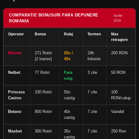
COMPARATIE BONUSURI FARA DEPUNERE
Aprilie
ROMANIA
2026
Operator
Bonus
Rulaj
Termen
Max
retragere
Winner
271 Rotiri
20x /
24h
200 RON
(2 transe)
40x
folosire
Netbet
77 Rotiri
Fara
3 zile
50 RON
rulaj
Princess
330 Rotiri
50x
7 zile
100
Casino
castig
RON/calup
Betano
800 Rotiri
40x
7 zile
Variabil
castig
Maxbet
300 Rotiri
35x
7 zile
250 Ron
castig