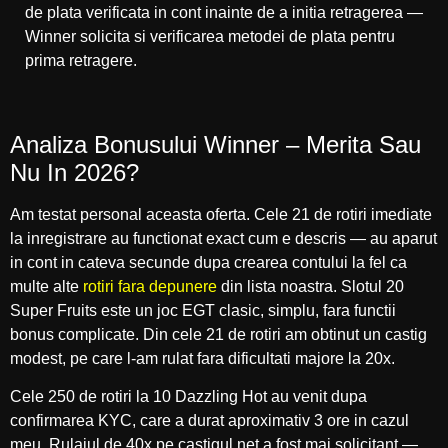
de plata verificata in cont inainte de a initia retragerea —
Winner solicita si verificarea metodei de plata pentru
prima retragere.
Analiza Bonusului Winner – Merita Sau
Nu In 2026?
Am testat personal aceasta oferta. Cele 21 de rotiri imediate
la inregistrare au functionat exact cum e descris — au aparut
in cont in cateva secunde dupa crearea contului la fel ca
multe alte
rotiri fara depunere
din lista noastra. Slotul 20
Super Fruits este un joc EGT clasic, simplu, fara functii
bonus complicate. Din cele 21 de rotiri am obtinut un castig
modest, pe care l-am rulat fara dificultati majore la 20x.
Cele 250 de rotiri la 10 Dazzling Hot au venit dupa
confirmarea KYC, care a durat aproximativ 3 ore in cazul
meu. Rulajul de 40x pe castigul net a fost mai solicitant —