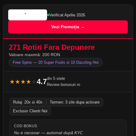
Verificat Aprilie 2026
Vezi Promoția →
271 Rotiri Fara Depunere
Valoare maximă: 200 RON
Free Spins — 20 Super Fruits si 10 Dazzling Hot
din 5 stele
4.7
★
★
★
★
★
Review bonusuri.ro
Rulaj: 20x si 40x
Termen: 3 zile dupa activare
Exclusiv Clienti Noi
COD BONUS
Nu e necesar — automat după KYC