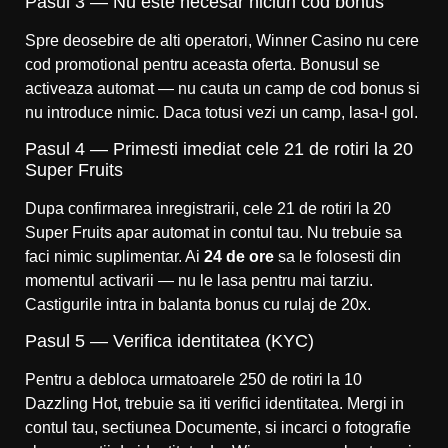
Pasul 3 — Nu este necesar niciun cod bonus
Spre deosebire de alti operatori, Winner Casino nu cere
cod promotional pentru aceasta oferta. Bonusul se
activeaza automat — nu cauta un camp de cod bonus si
nu introduce nimic. Daca totusi vezi un camp, lasa-l gol.
Pasul 4 — Primesti imediat cele 21 de rotiri la 20
Super Fruits
Dupa confirmarea inregistrarii, cele 21 de rotiri la 20
Super Fruits apar automat in contul tau. Nu trebuie sa
faci nimic suplimentar. Ai
24 de ore
sa le folosesti din
momentul activarii — nu le lasa pentru mai tarziu.
Castigurile intra in balanta bonus cu rulaj de 20x.
Pasul 5 — Verifica identitatea (KYC)
Pentru a debloca urmatoarele 250 de rotiri la 10
Dazzling Hot, trebuie sa iti verifici identitatea. Mergi in
contul tau, sectiunea Documente, si incarci o fotografie