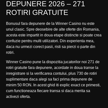
DEPUNERE 2026 – 271
ROTIRI GRATUITE
Bonusul fara depunere de la Winner Casino nu este
unul clasic. Spre deosebire de alte oferte din Romania,
acesta este impartit in doua etape distincte si poate crea
confuzie pentru multi utilizatori. Din experienta mea,
daca nu urmezi corect pasii, risti sa pierzi o parte din
rotiri.
Winner Casino pune la dispozitia jucatorilor noi 271 de
rotiri gratuite fara depunere, acordate in doua transe la
inregistrare si la verificarea contului, plus 730 de rotiri
suplimentare daca alegi sa faci prima depunere de
minim 50 RON. In acest ghid iti explic exact ce primesti,
cum functioneaza fiecare transa si daca merita sa
activezi oferta.