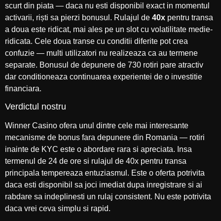
scurt din piata — daca nu esti disponibil exact in momentul
activarii, riști sa pierzi bonusul. Rulajul de
40x
pentru transa
a doua este ridicat, mai ales pe un slot cu volatilitate medie-
ridicata. Cele doua transe cu conditii diferite pot crea
confuzie — multi utilizatori nu realizeaza ca au termene
separate. Bonusul de depunere de 730 rotiri pare atractiv
dar conditioneaza continuarea experientei de o investitie
financiara.
Verdictul nostru
Winner Casino ofera unul dintre cele mai interesante
mecanisme de bonus fara depunere din Romania — rotiri
inainte de KYC este o abordare rara si apreciata. Insa
termenul de 24 de ore si rulajul de 40x pentru transa
principala tempereaza entuziasmul. Este o oferta potrivita
daca esti disponibil sa joci imediat dupa inregistrare si ai
rabdare sa indeplinesti un rulaj consistent. Nu este potrivita
daca vrei ceva simplu si rapid.