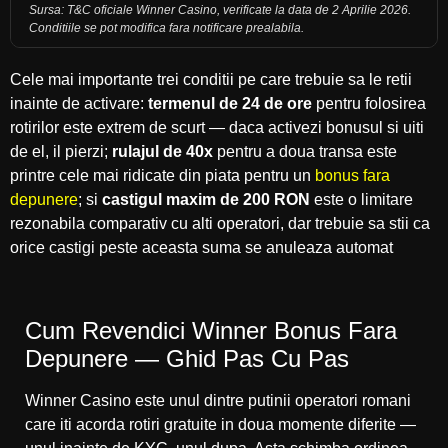
Sursa: T&C oficiale Winner Casino, verificate la data de 2 Aprilie 2026.
Conditiile se pot modifica fara notificare prealabila.
Cele mai importante trei conditii pe care trebuie sa le retii
inainte de activare:
termenul de 24 de ore
pentru folosirea
rotirilor este extrem de scurt — daca activezi bonusul si uiti
de el, il pierzi;
rulajul de 40x
pentru a doua transa este
printre cele mai ridicate din piata pentru un
bonus fara
depunere
; si
castigul maxim de 200 RON
este o limitare
rezonabila comparativ cu alti operatori, dar trebuie sa stii ca
orice castigi peste aceasta suma se anuleaza automat
Cum Revendici Winner Bonus Fara
Depunere — Ghid Pas Cu Pas
Winner Casino este unul dintre putinii operatori romani
care iti acorda rotiri gratuite in doua momente diferite —