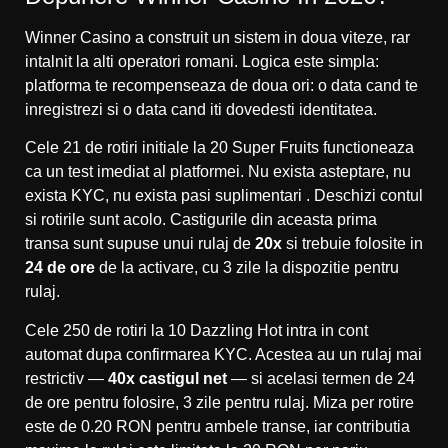
Winner Casino a construit un sistem in doua viteze, rar
intalnit la alti operatori romani. Logica este simpla:
platforma te recompenseaza de doua ori: o data cand te
inregistrezi si o data cand iti dovedesti identitatea.
Cele 21 de rotiri initiale la 20 Super Fruits functioneaza
ca un test imediat al platformei. Nu exista asteptare, nu
exista KYC, nu exista pasi suplimentari . Deschizi contul
si rotirile sunt acolo. Castigurile din aceasta prima
transa sunt supuse unui rulaj de
20x
si trebuie folosite in
24 de ore
de la activare, cu 3 zile la dispozitie pentru
rulaj.
Cele 250 de rotiri la 10 Dazzling Hot intra in cont
automat dupa confirmarea KYC. Acestea au un rulaj mai
restrictiv —
40x castigul net
— si acelasi termen de 24
de ore pentru folosire, 3 zile pentru rulaj. Miza per rotire
este de 0.20 RON pentru ambele transe, iar contributia