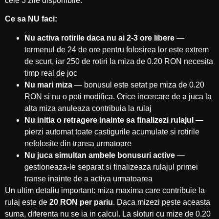
cele 3 zile disponibile.
Ce sa NU faci:
Nu activa rotirile daca nu ai 2-3 ore libere
—
termenul de 24 de ore pentru folosirea lor este extrem
de scurt, iar 250 de rotiri la miza de 0.20 RON necesita
timp real de joc
Nu mari miza
— bonusul este setat pe miza de 0.20
RON si nu o poti modifica. Orice incercare de a juca la
alta miza anuleaza contribuia la rulaj
Nu initia o retragere inainte sa finalizezi rulajul
—
pierzi automat toate castigurile acumulate si rotirile
nefolosite din transa urmatoare
Nu juca simultan ambele bonusuri active
—
gestioneaza-le separat si finalizeaza rulajul primei
transe inainte de a activa urmatoarea
Un ultim detaliu important: miza maxima care contribuie la
rulaj este de
20 RON per pariu
. Daca mizezi peste aceasta
suma, diferenta nu se ia in calcul. La sloturi cu mize de 0.20