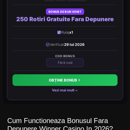
BONUS DE BUN VENIT
250 Rotiri Gratuite Fara Depunere
Rulaj
x1
Verificat
29 Iul 2026
COD BONUS
Fără cod
OBȚINE BONUS
Vezi mai mult
Cum Functioneaza Bonusul Fara
Depunere Winner Casino In 2026?