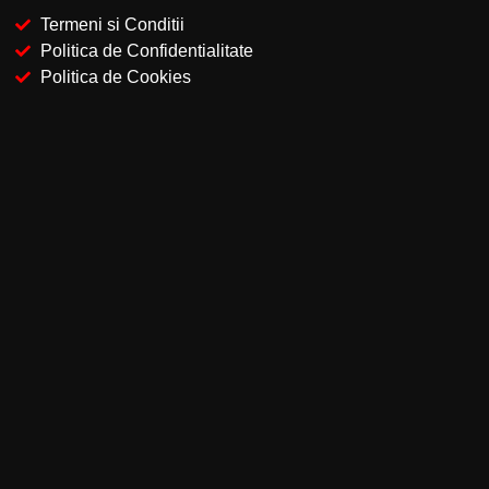
Termeni si Conditii
Politica de Confidentialitate
Politica de Cookies
nt destinate exclusiv persoanelor peste 18