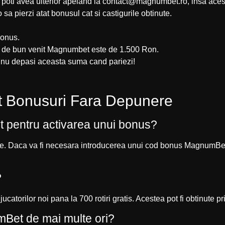
il poti avea ulterior apeland la contact@magnumbet.ro, insa aces
 sa pierzi atat bonusul cat si castigurile obtinute.
bonus.
us de bun venit Magnumbet este de 1.500 Ron.
a nu depasi aceasta suma cand pariezi!
t Bonusuri Fara Depunere
 pentru activarea unui bonus?
are. Daca va fi necesara introducerea unui cod bonus MagnumBet,
?
torilor noi pana la 700 rotiri gratis. Acestea pot fi obtinute pri
Bet de mai multe ori?