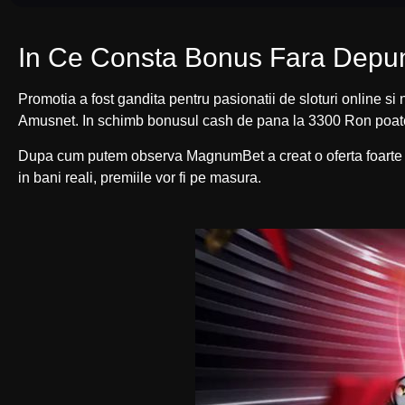
In Ce Consta Bonus Fara Dep
Promotia a fost gandita pentru pasionatii de sloturi online si 
Amusnet. In schimb bonusul cash de pana la 3300 Ron poate fi 
Dupa cum putem observa MagnumBet a creat o oferta foarte co
in bani reali, premiile vor fi pe masura.