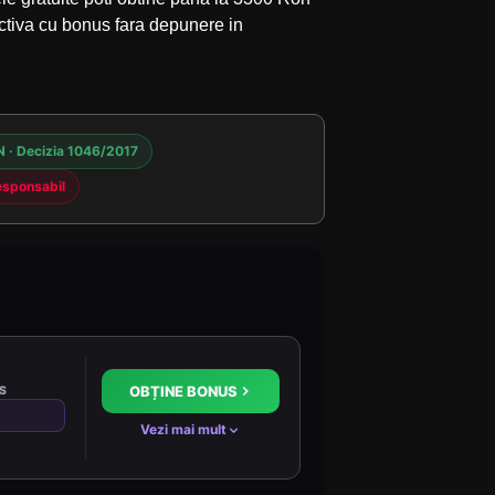
ctiva cu bonus fara depunere in
 · Decizia 1046/2017
esponsabil
OBȚINE BONUS
S
Vezi mai mult