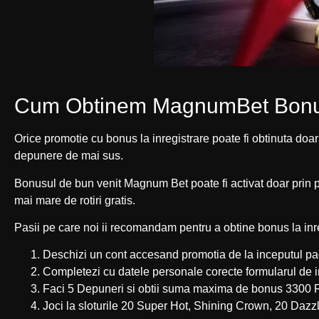
Cum Obtinem MagnumBet Bonu
Orice promotie cu bonus la inregistrare poate fi obtinuta doar
depunere de mai sus.
Bonusul de bun venit Magnum Bet poate fi activat doar prin 
mai mare de rotiri gratis.
Pasii pe care noi ii recomandam pentru a obtine bonus la in
Deschizi un cont accesand promotia de la inceputul pa
Completezi cu datele personale corecte formularul de 
Faci 5 Depuneri si obtii suma maxima de bonus 3300 Ro
Joci la sloturile 20 Super Hot, Shining Crown, 20 Dazz