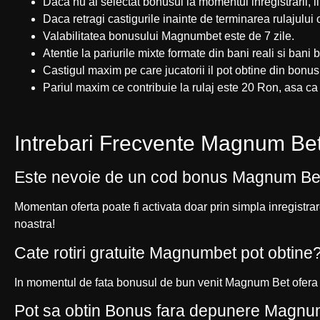
Daca nu ai selectat bonusul la momentul inregistrarii, 
Daca retragi castigurile inainte de terminarea rulajului o
Valabilitatea bonusului Magnumbet este de 7 zile.
Atentie la pariurile mixte formate din bani reali si bani 
Castigul maxim pe care jucatorii il pot obtine din bon
Pariul maxim ce contribuie la rulaj este 20 Ron, asa c
Intrebari Frecvente Magnum Be
Este nevoie de un cod bonus Magnum Bet
Momentan oferta poate fi activata doar prin simpla inregistr
noastra!
Cate rotiri gratuite Magnumbet pot obtine
In momentul de fata bonusul de bun venit Magnum Bet ofera juca
Pot sa obtin Bonus fara depunere Magnum