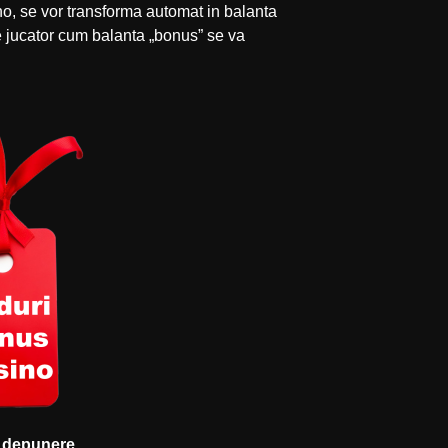
ino, se vor transforma automat in balanta
de jucator cum balanta „bonus” se va
a depunere