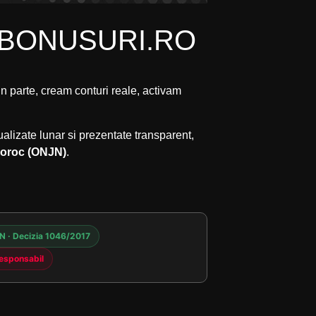
 BONUSURI.RO
n parte, cream conturi reale, activam
tualizate lunar si prezentate transparent,
 Noroc (ONJN)
.
N · Decizia 1046/2017
esponsabil