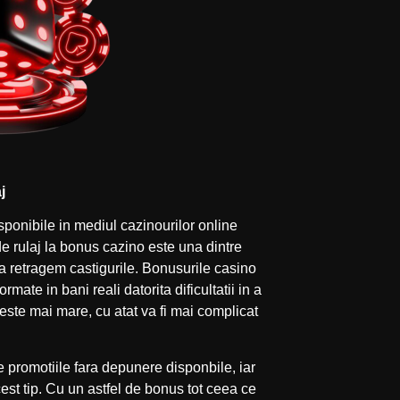
j
sponibile in mediul cazinourilor online
e rulaj la bonus cazino este una dintre
sa retragem castigurile. Bonusurile casino
rmate in bani reali datorita dificultatii in a
 este mai mare, cu atat va fi mai complicat
e promotiile fara depunere disponbile, iar
est tip. Cu un astfel de bonus tot ceea ce