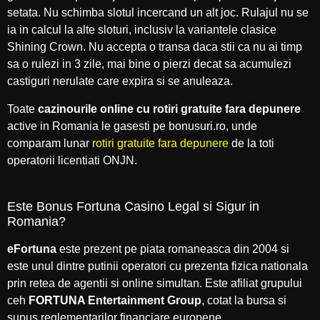
setata. Nu schimba slotul incercand un alt joc. Rulajul nu se
ia in calcul la alte sloturi, inclusiv la variantele clasice
Shining Crown. Nu accepta o transa daca stii ca nu ai timp
sa o rulezi in 3 zile, mai bine o pierzi decat sa acumulezi
castiguri nerulate care expira si se anuleaza.
Toate
cazinourile online cu rotiri gratuite fara depunere
active in Romania le gasesti pe bonusuri.ro, unde
comparam lunar
rotiri gratuite fara depunere
de la toti
operatorii licentiati ONJN.
Este Bonus Fortuna Casino Legal si Sigur in
Romania?
eFortuna
este prezent pe piata romaneasca din 2004 si
este unul dintre putinii operatori cu prezenta fizica nationala
prin retea de agentii si online simultan. Este afiliat grupului
ceh
FORTUNA Entertainment Group
, cotat la bursa si
supus reglementarilor financiare europene.