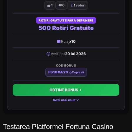
1
0
1
voturi
ROTIRI GRATUITE FĂRĂ DEPUNERE
500 Rotiri Gratuite
Rulaj
x10
Verificat
29 Iul 2026
COD BONUS
FS10DAYS
Copiază
OBȚINE BONUS
Vezi mai mult
Testarea Platformei Fortuna Casino