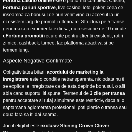
Fortuna casino online
este o platforma completa. Casino,
Fortuna pariuri sportive
, live casino, loto, poker, ceea ce
inseamna ca bonusul de bun venit vine cu accesul la un
ecosistem larg de promotii ulterioare. Structura pe 5 transe
genereaza o experienta extinsa, nu o sesiune de 10 minute.
eFortuna promotii
recurente pentru clientii existenti, rotiri
zilnice, cashback, turnee, fac platforma atractiva si pe
termen lung.
Aspecte Negative Confirmate
Obligativitatea bifarii
acordului de marketing la
inregistrare
este o conditie netransparenta, niciodata nu ti
se explica la inregistrare ca de asta depinde bonusul, o afli
abia cand suportul iti spune. Termenul de
3 zile per transa
pentru acceptare si rulaj simultane este restrictiv, daca ai o
saptamana aglomerata profesional, poti pierde o transa sau
doua fara sa iti dai seama.
Jocul eligibil este
exclusiv Shining Crown Clover