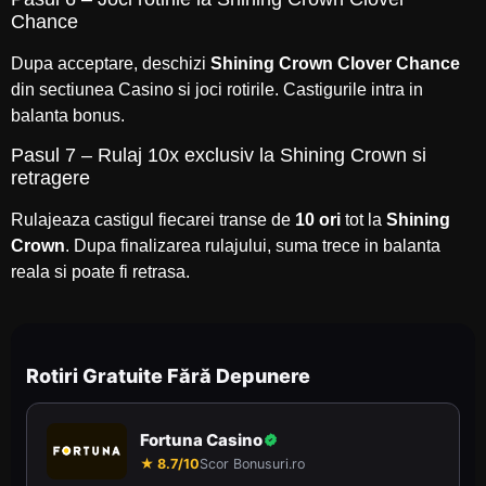
Chance
Dupa acceptare, deschizi
Shining Crown Clover Chance
din sectiunea Casino si joci rotirile. Castigurile intra in
balanta bonus.
Pasul 7 – Rulaj 10x exclusiv la Shining Crown si
retragere
Rulajeaza castigul fiecarei transe de
10 ori
tot la
Shining
Crown
. Dupa finalizarea rulajului, suma trece in balanta
reala si poate fi retrasa.
Rotiri Gratuite Fără Depunere
Fortuna Casino
★ 8.7/10
Scor Bonusuri.ro