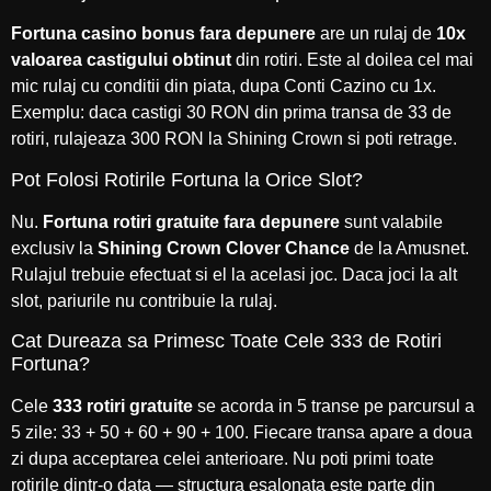
Fortuna casino bonus fara depunere
are un rulaj de
10x
valoarea castigului obtinut
din rotiri. Este al doilea cel mai
mic rulaj cu conditii din piata, dupa Conti Cazino cu 1x.
Exemplu: daca castigi 30 RON din prima transa de 33 de
rotiri, rulajeaza 300 RON la Shining Crown si poti retrage.
Pot Folosi Rotirile Fortuna la Orice Slot?
Nu.
Fortuna rotiri gratuite fara depunere
sunt valabile
exclusiv la
Shining Crown Clover Chance
de la Amusnet.
Rulajul trebuie efectuat si el la acelasi joc. Daca joci la alt
slot, pariurile nu contribuie la rulaj.
Cat Dureaza sa Primesc Toate Cele 333 de Rotiri
Fortuna?
Cele
333 rotiri gratuite
se acorda in 5 transe pe parcursul a
5 zile: 33 + 50 + 60 + 90 + 100. Fiecare transa apare a doua
zi dupa acceptarea celei anterioare. Nu poti primi toate
rotirile dintr-o data — structura esalonata este parte din