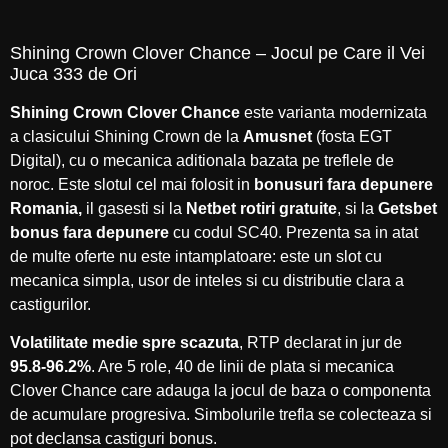
Shining Crown Clover Chance – Jocul pe Care il Vei
Juca 333 de Ori
Shining Crown Clover Chance
este varianta modernizata
a clasicului Shining Crown de la
Amusnet
(fosta EGT
Digital), cu o mecanica aditionala bazata pe treflele de
noroc. Este slotul cel mai folosit in
bonusuri fara depunere
Romania,
il gasesti si la
Netbet rotiri gratuite
, si la
Getsbet
bonus fara depunere
cu codul SC40. Prezenta sa in atat
de multe oferte nu este intamplatoare: este un slot cu
mecanica simpla, usor de inteles si cu distributie clara a
castigurilor.
Volatilitate medie spre scazuta
, RTP declarat in jur de
95.8-96.2%
. Are 5 role, 40 de linii de plata si mecanica
Clover Chance care adauga la jocul de baza o componenta
de acumulare progresiva. Simbolurile trefla se colecteaza si
pot declansa castiguri bonus.