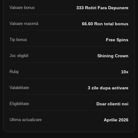
Valoare bonus
333 Rotiri Fara Depunere
Valoare maximă
66.60 Ron total bonus
Tip bonus
Free Spins
Joc eligibil
Shining Crown
Rulaj
10x
Valabilitate
3 zile dupa activare
Eligibilitate
Doar clienti noi
Ultima actualizare
Aprilie 2026