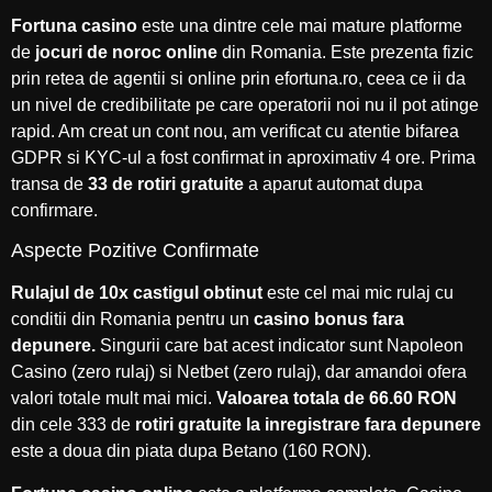
Fortuna casino
este una dintre cele mai mature platforme
de
jocuri de noroc online
din Romania. Este prezenta fizic
prin retea de agentii si online prin efortuna.ro, ceea ce ii da
un nivel de credibilitate pe care operatorii noi nu il pot atinge
rapid. Am creat un cont nou, am verificat cu atentie bifarea
GDPR si KYC-ul a fost confirmat in aproximativ 4 ore. Prima
transa de
33 de rotiri gratuite
a aparut automat dupa
confirmare.
Aspecte Pozitive Confirmate
Rulajul de 10x castigul obtinut
este cel mai mic rulaj cu
conditii din Romania pentru un
casino bonus fara
depunere.
Singurii care bat acest indicator sunt Napoleon
Casino (zero rulaj) si Netbet (zero rulaj), dar amandoi ofera
valori totale mult mai mici.
Valoarea totala de 66.60 RON
din cele 333 de
rotiri gratuite la inregistrare fara depunere
este a doua din piata dupa Betano (160 RON).