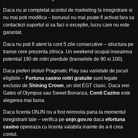
Daca nu ai completat acordul de marketing la inregistrare si
nu mai poti modifica – bonusul nu mai poate fi activat fara sa
contactezi suportul si sa faci o exceptie, lucru care nu este
garantat.
Daca nu poti fi atent la cont 5 zile consecutive – structura pe
transe cere prezenta zilnica. Un weekend ocupat inseamna
potential 190 de rotiri pierdute (transelele de 90 si 100).
Daca preferi sloturi Pragmatic Play sau varietate de jocuri
eligibile –
Fortuna casino rotiri gratuite
sunt legate
exclusiv de
Shining Crown
, un slot EGT clasic. Daca vrei
Gates of Olympus sau Sweet Bonanza,
Conti Cazino
este
alegerea mai buna.
Daca licenta ONJN nu a fost reinnoita pana la momentul
inregistrarii tale – verifica pe
onjn.gov.ro
daca
efortuna
casino
opereaza cu licenta valabila inainte de a-ti crea
contul.