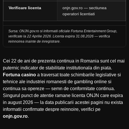
Verificare licenta
onjn.gov.ro — sectiunea
operatori licentiati
Sursa: ONJN.gov.ro si informatii oficiale Fortuna Entertainment Group,
verificate la 22 Aprilie 2026. Licenta expira 31.08.2026 — verifica
reinnoirea inainte de inregistrare.
Cei 22 de ani de prezenta continua in Romania sunt cel mai
puternic indicator de stabilitate institutionala din piata.
Fortuna casino
a traversat toate schimbarile legislative si
tehnice ale industriei romanesti de gambling online si
continua sa opereze — semn de conformitate continua.
Singurul punct de atentie ramane licenta ONJN care expira
in august 2026 — la data publicarii acestei pagini nu exista
informatii confirmate despre reinnoire, verifici pe
onjn.gov.ro
.