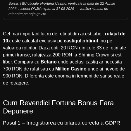
Sursa: T&C oficiale eFortuna Casino, verificate la data de 22 Aprilie
2026. Licenta ONJN expira la 31.08.2026 — verifica statutul de
reinnoire pe onjn.gov.ro.
Cel mai important lucru de retinut din acest tabel:
rulajul de
10x
este calculat exclusiv pe
castigul obtinut
, nu pe
valoarea rotirilor. Daca obtii 20 RON din cele 33 de rotiri ale
primei transe, rulajeaza 200 RON la Shining Crown si esti
liber. Compara cu
Betano
unde acelasi castig ar necesita
700 RON de rulat sau cu
Million Casino
unde ai nevoie de
900 RON. Diferenta este enorma in termeni de sanse reale
de retragere.
Cum Revendici Fortuna Bonus Fara
Depunere
Pasul 1 – Inregistrarea cu bifarea corecta a GDPR