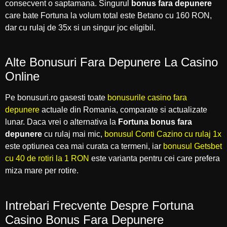
consecvent o saptamana. Singurul
bonus fara depunere
care bate Fortuna la volum total este Betano cu 160 RON,
dar cu rulaj de 35x si un singur joc eligibil.
Alte Bonusuri Fara Depunere La Casino
Online
Pe bonusuri.ro gasesti toate
bonusurile casino fara
depunere
actuale din Romania, comparate si actualizate
lunar. Daca vrei o alternativa la
Fortuna bonus fara
depunere
cu rulaj mai mic,
bonusul Conti Cazino cu rulaj 1x
este optiunea cea mai curata ca termeni, iar
bonusul Getsbet
cu 40 de rotiri la 1 RON
este varianta pentru cei care prefera
miza mare per rotire.
Intrebari Frecvente Despre Fortuna
Casino Bonus Fara Depunere