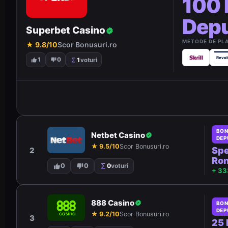
100 
Dep
Superbet Casino
METODE DE PL
★ 9.8/10
Scor Bonusuri.ro
1
0
1
voturi
BON
Netbet Casino
DEP
★ 9.5/10
Scor Bonusuri.ro
Spe
2
Ro
0
0
0
voturi
+ 333
888 Casino
BON
DEP
★ 9.2/10
Scor Bonusuri.ro
3
25 