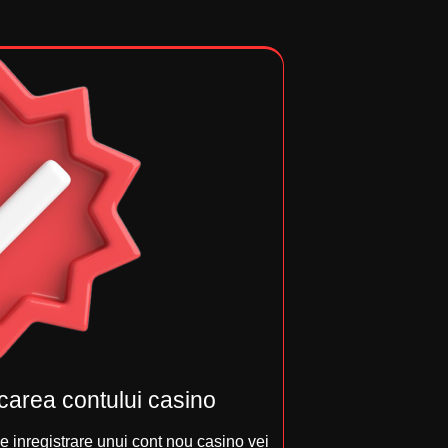
icarea contului casino
 inregistrare unui cont nou casino vei