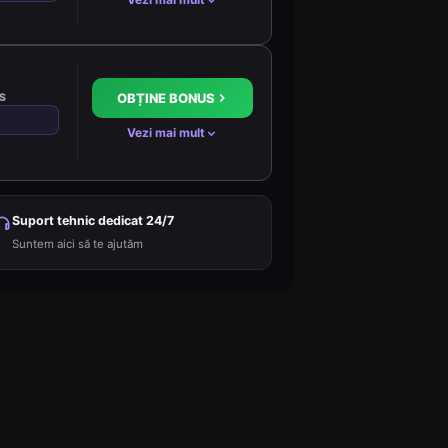
OBȚINE BONUS
S
Vezi mai mult
Suport tehnic dedicat 24/7
Suntem aici să te ajutăm