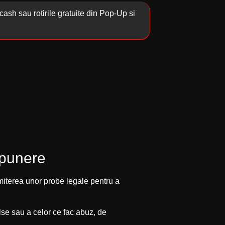
ash sau rotirile gratuite din Pop-Up si
epunere
imiterea unor probe legale pentru a
alse sau a celor ce fac abuz, de