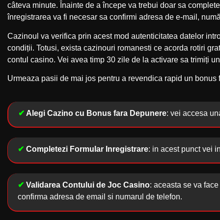
câteva minute. Înainte de a începe va trebui doar sa completez
înregistrarea va fi necesar sa confirmi adresa de e-mail, număr
Cazinoul va verifica prin acest mod autenticitatea datelor intr
condiții. Totusi, exista cazinouri romanesti ce acorda rotiri gr
contul casino. Vei avea timp 30 zile de la activare sa trimiți u
Urmeaza pasii de mai jos pentru a revendica rapid un bonus 
✔
Alegi Cazino cu Bonus fara Depunere
: vei accesa un
✔
Completezi Formular Inregistrare
: in acest punct vei 
✔
Validarea Contului de Joc Casino
: aceasta se va face
confirma adresa de email si numarul de telefon.