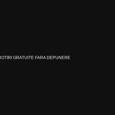
ROTIRI GRATUITE FARA DEPUNERE