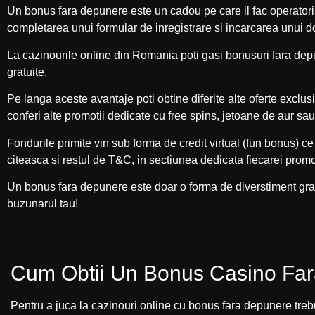
Un bonus fara depunere este un cadou pe care il fac operatorii
completarea unui formular de inregistrare si incarcarea unui d
La cazinourile online din Romania poti gasi bonusuri fara dep
gratuite.
Pe langa aceste avantaje poti obtine diferite alte oferte exclusiv
conferi alte promotii dedicate cu free spins, jetoane de aur sau
Fondurile primite vin sub forma de credit virtual (fun bonus) ce p
citeasca si restul de T&C, in sectiunea dedicata fiecarei promo
Un bonus fara depunere este doar o forma de diverstiment gratui
buzunarul tau!
Cum Obtii Un Bonus Casino Fa
Pentru a juca la cazinouri online cu bonus fara depunere trebuie