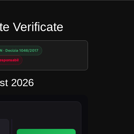
 Verificate
N · Decizia 1046/2017
esponsabil
st 2026