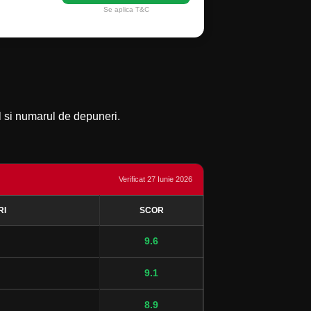
Se aplica T&C
ul si numarul de depuneri.
Verificat 27 Iunie 2026
RI
SCOR
9.6
9.1
8.9