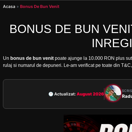
Acasa
»
Bonus De Bun Venit
BONUS DE BUN VENIT
INREG
Un
bonus de bun venit
poate ajunge la 10.000 RON plus sute 
rulaj si numarul de depuneri. Le-am verificat pe toate din T&C, 
SCRI
🕐 Actualizat:
August 2026
Radu