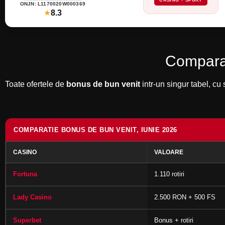
CASINO + SPORT
ONJN: L1170020W000369
★
8.3
Comparat
Toate ofertele de
bonus de bun venit
intr-un singur tabel, cu
COMPARATIE BONUS DE BUN VENIT, IUNIE 2026
CASINO
VALOARE
Fortuna
1.110 rotiri
Lady Casino
2.500 RON + 500 FS
Superbet
Bonus + rotiri