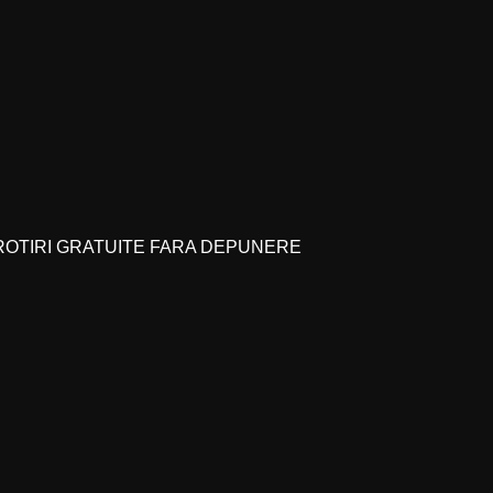
ROTIRI GRATUITE FARA DEPUNERE