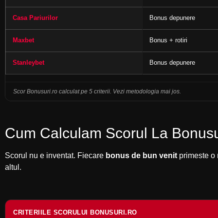
Casa Pariurilor
Bonus depunere
Maxbet
Bonus + rotiri
Stanleybet
Bonus depunere
Scor Bonusuri.ro calculat pe 5 criterii. Vezi metodologia mai jos.
Cum Calculam Scorul La Bonusur
Scorul nu e inventat. Fiecare
bonus de bun venit
primeste o n
altul.
CRITERIILE SCORULUI BONUSURI.RO