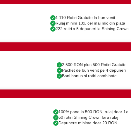
1.110 Rotiri Gratuite la bun venit
✓
Rulaj minim 10x, cel mai mic din piata
✓
222 rotiri x 5 depuneri la Shining Crown
✓
2.500 RON plus 500 Rotiri Gratuite
✓
Pachet de bun venit pe 4 depuneri
✓
Bani bonus si rotiri combinate
✓
100% pana la 500 RON, rulaj doar 1x
✓
50 rotiri Shining Crown fara rulaj
✓
Depunere minima doar 20 RON
✓