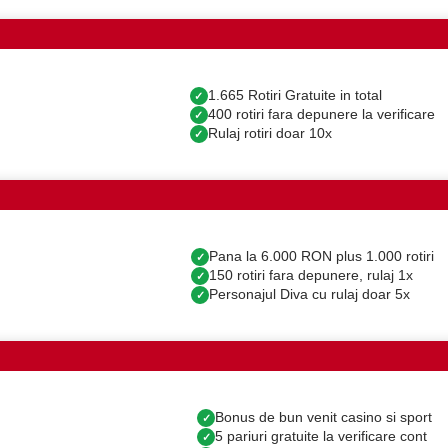
1.665 Rotiri Gratuite in total
✓
400 rotiri fara depunere la verificare
✓
Rulaj rotiri doar 10x
✓
Pana la 6.000 RON plus 1.000 rotiri
✓
150 rotiri fara depunere, rulaj 1x
✓
Personajul Diva cu rulaj doar 5x
✓
Bonus de bun venit casino si sport
✓
5 pariuri gratuite la verificare cont
✓