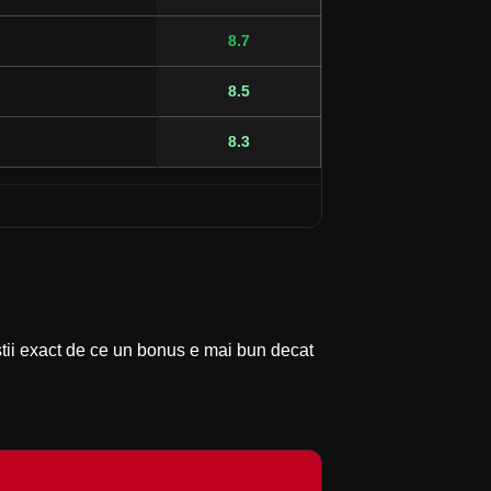
8.7
8.5
8.3
a stii exact de ce un bonus e mai bun decat