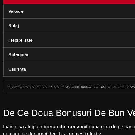
Valoare
Rulaj
Flexibilitate
Retragere
Usurinta
Scorul final e media celor 5 criterii, verificate manual din T&C la 27 Iunie 2026
De Ce Doua Bonusuri De Bun Ve
Inainte sa alegi un
bonus de bun venit
dupa cifra de pe banne
numarul de depuneri decid cat primesti efectiv.