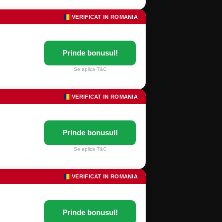
VERIFICAT IN ROMANIA
Prinde bonusul!
Se aplica T&C
VERIFICAT IN ROMANIA
Prinde bonusul!
Se aplica T&C
VERIFICAT IN ROMANIA
Prinde bonusul!