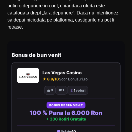
putin o depunere in cont, chiar daca oferta este
catalogata drept „fara depunere”. Daca nu intentionezi
sa depui niciodata pe platforma, castigurile nu pot fi
retrase.
Bonus de bun venit
Las Vegas Casino
★ 8.9/10
Scor Bonusuri.ro
0
1
1
voturi
BONUS DE BUN VENIT
100 % Pana la 6.000 Ron
+ 300 Rotiri Gratuite
Rulaj
x40