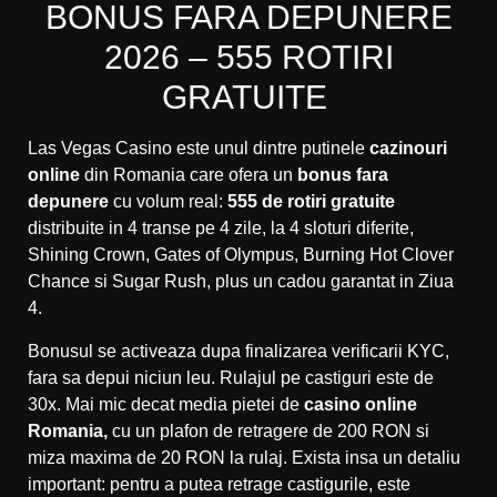
BONUS FARA DEPUNERE
2026 – 555 ROTIRI
GRATUITE
Las Vegas Casino este unul dintre putinele
cazinouri
online
din Romania care ofera un
bonus fara
depunere
cu volum real:
555 de rotiri gratuite
distribuite in 4 transe pe 4 zile, la 4 sloturi diferite,
Shining Crown, Gates of Olympus, Burning Hot Clover
Chance si Sugar Rush, plus un cadou garantat in Ziua
4.
Bonusul se activeaza dupa finalizarea verificarii KYC,
fara sa depui niciun leu. Rulajul pe castiguri este de
30x. Mai mic decat media pietei de
casino online
Romania,
cu un plafon de retragere de 200 RON si
miza maxima de 20 RON la rulaj. Exista insa un detaliu
important: pentru a putea retrage castigurile, este