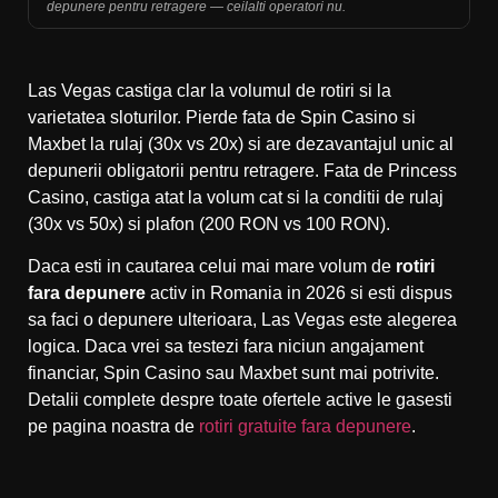
depunere pentru retragere — ceilalti operatori nu.
Las Vegas castiga clar la volumul de rotiri si la
varietatea sloturilor. Pierde fata de Spin Casino si
Maxbet la rulaj (30x vs 20x) si are dezavantajul unic al
depunerii obligatorii pentru retragere. Fata de Princess
Casino, castiga atat la volum cat si la conditii de rulaj
(30x vs 50x) si plafon (200 RON vs 100 RON).
Daca esti in cautarea celui mai mare volum de
rotiri
fara depunere
activ in Romania in 2026 si esti dispus
sa faci o depunere ulterioara, Las Vegas este alegerea
logica. Daca vrei sa testezi fara niciun angajament
financiar, Spin Casino sau Maxbet sunt mai potrivite.
Detalii complete despre toate ofertele active le gasesti
pe pagina noastra de
rotiri gratuite fara depunere
.