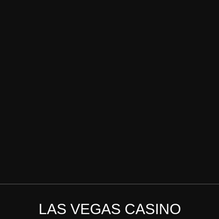
LAS VEGAS CASINO