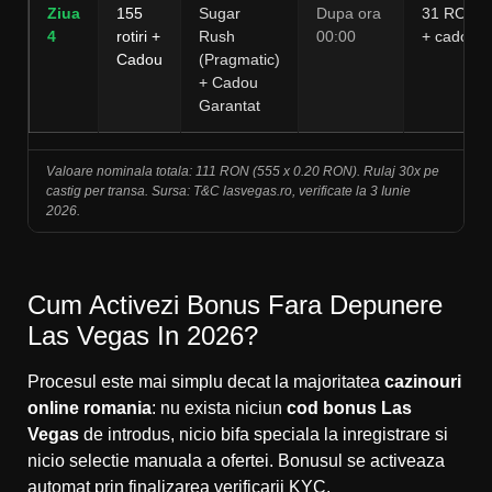
Ziua
155
Sugar
Dupa ora
31 RON
4
rotiri +
Rush
00:00
+ cadou
Cadou
(Pragmatic)
+ Cadou
Garantat
Valoare nominala totala: 111 RON (555 x 0.20 RON). Rulaj 30x pe
castig per transa. Sursa: T&C lasvegas.ro, verificate la 3 Iunie
2026.
Cum Activezi Bonus Fara Depunere
Las Vegas In 2026?
Procesul este mai simplu decat la majoritatea
cazinouri
online romania
: nu exista niciun
cod bonus Las
Vegas
de introdus, nicio bifa speciala la inregistrare si
nicio selectie manuala a ofertei. Bonusul se activeaza
automat prin finalizarea verificarii KYC.