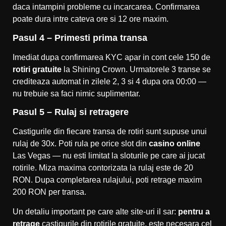
daca intampini probleme cu incarcarea. Confirmarea
poate dura intre cateva ore si 12 ore maxim.
Pasul 4 – Primesti prima transa
Imediat dupa confirmarea KYC apar in cont cele 150 de
rotiri gratuite
la Shining Crown. Urmatorele 3 transe se
crediteaza automat in zilele 2, 3 si 4 dupa ora 00:00 —
nu trebuie sa faci nimic suplimentar.
Pasul 5 – Rulaj si retragere
Castigurile din fiecare transa de rotiri sunt supuse unui
rulaj de 30x. Poti rula pe orice slot din
casino online
Las Vegas — nu esti limitat la sloturile pe care ai jucat
rotirile. Miza maxima contorizata la rulaj este de 20
RON. Dupa completarea rulajului, poti retrage maxim
200 RON per transa.
Un detaliu important pe care alte site-uri il sar:
pentru a
retrage
castigurile din rotirile gratuite, este necesara cel