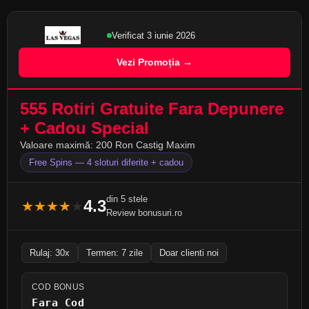
Verificat 3 iunie 2026
Vezi Promoția →
555 Rotiri Gratuite Fara Depunere
+ Cadou Special
Valoare maximă: 200 Ron Castig Maxim
Free Spins — 4 sloturi diferite + cadou
din 5 stele
4.3
★
★
★
★
★
Review bonusuri.ro
Rulaj: 30x
Termen: 7 zile
Doar clienti noi
COD BONUS
Fara Cod