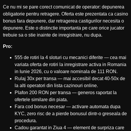
Ce nu mi se pare corect comunicat de operator: depunerea
obligatorie pentru retragere. Oferta este prezentata ca casino
bonus fara depunere, dar retragerea castigurilor necesita o
depunere. Este o distinctie importanta pe care orice jucator
trebuie sa o stie inainte de inregistrare, nu dupa.
Pro:
555 de rotiri la 4 sloturi cu mecanici diferite — cea mai
variata oferta de rotiri la inregistrare activa in Romania
in Iunie 2026, cu o valoare nominala de 111 RON.
Rulaj 30x per transa — mai accesibil decat 40-50x de
la alti operatori din lista cazinouri online.
Plafon 200 RON per transa — generos raportat la
ofertele similare din piata.
Fara cod bonus necesar — activare automata dupa
KYC, zero risc de a pierde bonusul dintr-o greseala de
procedura.
Cadou garantat in Ziua 4 — element de surpriza care