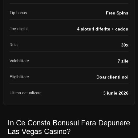
Tip bonus
Free Spins
Joc eligibil
4 sloturi diferite + cadou
Rulaj
30x
Valabilitate
7 zile
Eligibilitate
Doar clienti noi
Ultima actualizare
3 iunie 2026
In Ce Consta Bonusul Fara Depunere
Las Vegas Casino?